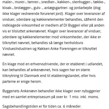
maler-, murer-, tømrer-, snedker-, køkken-, stenhugger-, tække-,
kloak-, brolægger-, gulv- , anlægsgartner- og jordarbejde (dog
ikke klager vedrørende forurenet jord). Klager over leverancer af
vinduer, yderdøre og køkkenelementer behandles, såfremt den
indklagede virksomhed er medlem af DI Byggeri eller på anden
vis er tilsluttet ankenævnet. Klager over leverancer af vinduer,
yderdøre og køkkenelementer mod virksomheder, der ikke er
tilknyttet nævnet, behandles så længe henholdsvis
VinduesIndustrien og Køkken Anke Foreningen er tilknyttet
nævnet.
En klage mod en erhvervsdrivende, der er etableret i udlandet,
kan behandles af ankenævnet, hvis sagen har en større
tilknytning til Danmark end til etableringslandet, eller hvis
parterne er enige herom.
Byggeriets Ankenævn behandler ikke klager over nybyggerier
med en samlet entreprisesum på over kr. 1 mio. inkl. moms.
Sagsbehandlingstiden er for tiden ca. 6 måneder.